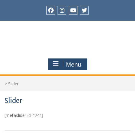
Skip
to
content
Facebook
Instagram
Youtube
Twitter
Menu
>
Slider
Slider
[metaslider id=”74″]