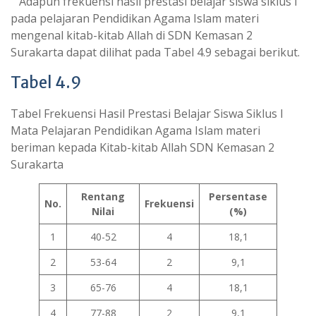
Adapun frekuensi hasil prestasi belajar siswa siklus I
pada pelajaran Pendidikan Agama Islam materi
mengenal kitab-kitab Allah di SDN Kemasan 2
Surakarta dapat dilihat pada Tabel 4.9 sebagai berikut.
Tabel 4.9
Tabel Frekuensi Hasil Prestasi Belajar Siswa Siklus I
Mata Pelajaran Pendidikan Agama Islam materi
beriman kepada Kitab-kitab Allah SDN Kemasan 2
Surakarta
Rentang
Persentase
No.
Frekuensi
Nilai
(%)
1
40-52
4
18,1
2
53-64
2
9,1
3
65-76
4
18,1
4
77-88
2
9,1