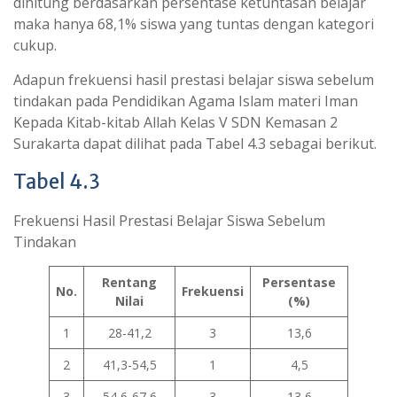
dihitung berdasarkan persentase ketuntasan belajar
maka hanya 68,1% siswa yang tuntas dengan kategori
cukup.
Adapun frekuensi hasil prestasi belajar siswa sebelum
tindakan pada Pendidikan Agama Islam materi Iman
Kepada Kitab-kitab Allah Kelas V SDN Kemasan 2
Surakarta dapat dilihat pada Tabel 4.3 sebagai berikut.
Tabel 4.3
Frekuensi Hasil Prestasi Belajar Siswa Sebelum
Tindakan
Rentang
Persentase
No.
Frekuensi
Nilai
(%)
1
28-41,2
3
13,6
2
41,3-54,5
1
4,5
3
54,6-67,6
3
13,6