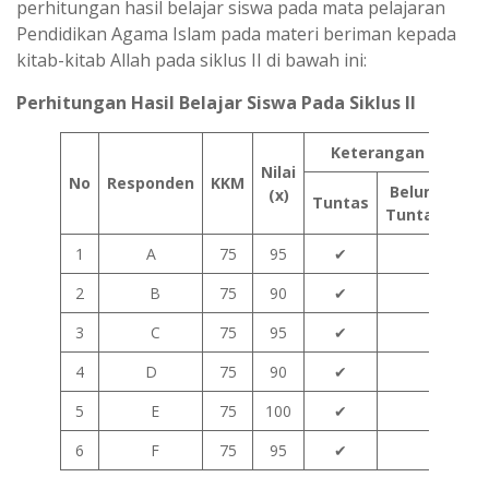
perhitungan hasil belajar siswa pada mata pelajaran
Pendidikan Agama Islam pada materi beriman kepada
kitab-kitab Allah pada siklus II di bawah ini:
Perhitungan Hasil Belajar Siswa Pada Siklus II
Keterangan
Nilai
No
Responden
KKM
Belum
(x)
Tuntas
Tuntas
1
A
75
95
✔
2
B
75
90
✔
3
C
75
95
✔
4
D
75
90
✔
5
E
75
100
✔
6
F
75
95
✔