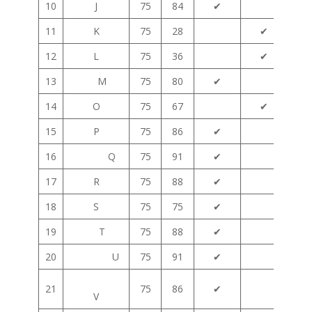
10
J
75
84
✔
11
K
75
28
✔
12
L
75
36
✔
13
M
75
80
✔
14
O
75
67
✔
15
P
75
86
✔
16
Q
75
91
✔
17
R
75
88
✔
18
S
75
75
✔
19
T
75
88
✔
20
U
75
91
✔
21
75
86
✔
V