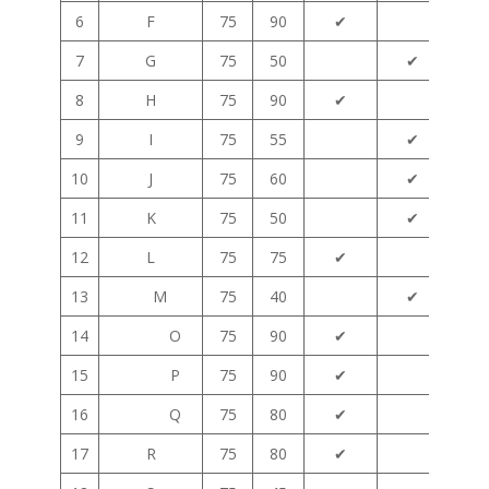
6
F
75
90
✔
7
G
75
50
✔
8
H
75
90
✔
9
I
75
55
✔
10
J
75
60
✔
11
K
75
50
✔
12
L
75
75
✔
13
M
75
40
✔
14
O
75
90
✔
15
P
75
90
✔
16
Q
75
80
✔
17
R
75
80
✔