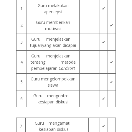
Guru melakukan
1
✔
apersepsi
Guru memberikan
2
✔
motivasi
Guru menjelaskan
3
✔
tujuanyang akan dicapai
Guru menjelaskan
4
tentang metode
✔
pembelajaran
CardSort
Guru mengelompokkan
5
✔
siswa
Guru mengontrol
6
✔
kesiapan diskusi
Guru mengamati
7
✔
kesiapan diskusi