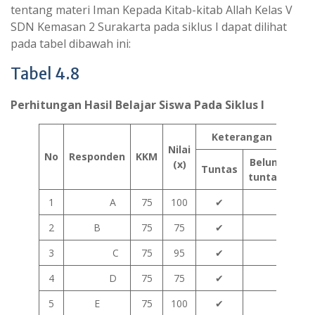
tentang materi Iman Kepada Kitab-kitab Allah Kelas V
SDN Kemasan 2 Surakarta pada siklus I dapat dilihat
pada tabel dibawah ini:
Tabel 4.8
Perhitungan Hasil Belajar Siswa Pada Siklus I
Keterangan
Nilai
No
Responden
KKM
Belum
(x)
Tuntas
tuntas
1
A
75
100
✔
2
B
75
75
✔
3
C
75
95
✔
4
D
75
75
✔
5
E
75
100
✔