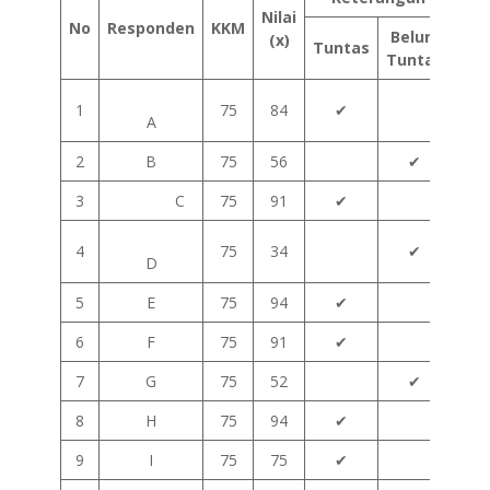
Nilai
No
Responden
KKM
Belum
(x)
Tuntas
Tuntas
1
75
84
✔
A
2
B
75
56
✔
3
C
75
91
✔
4
75
34
✔
D
5
E
75
94
✔
6
F
75
91
✔
7
G
75
52
✔
8
H
75
94
✔
9
I
75
75
✔