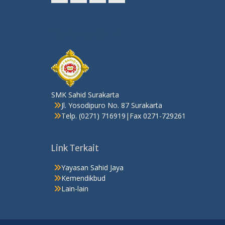
F
I
Y
T
a
n
o
w
c
s
u
i
Tentang Kami
e
t
t
t
b
a
u
t
o
g
b
e
o
r
e
r
k
a
SMK Sahid Surakarta
m
Jl. Yosodipuro No. 87 Surakarta
Telp. (0271) 716919|Fax 0271-729261
Link Terkait
Yayasan Sahid Jaya
Kemendikbud
Lain-lain