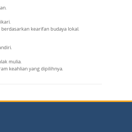
an.
kari.
erdasarkan kearifan budaya lokal.
ndiri.
lak mulia.
m keahlian yang dipilihnya.